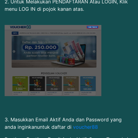
2. Untuk Melakukan PENDAFTARAN Atau LOGIN, Klik
menu LOG IN di pojok kanan atas.
3. Masukkan Email Aktif Anda dan Password yang
anda inginkanuntuk daftar di
voucher88