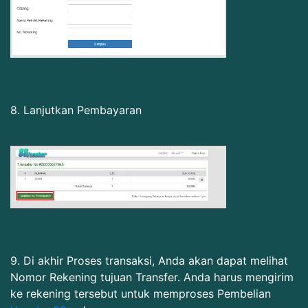
8. Lanjutkan Pembayaran
9. Di akhir Proses transaksi, Anda akan dapat melihat
Nomor Rekening tujuan Transfer. Anda harus mengirim
ke rekening tersebut untuk memproses Pembelian