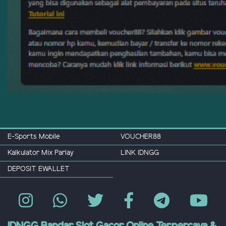
E-Sports Mobile
VOUCHER88
Kalkulator Mix Parlay
LINK IDNGG
DEPOSIT EWALLET