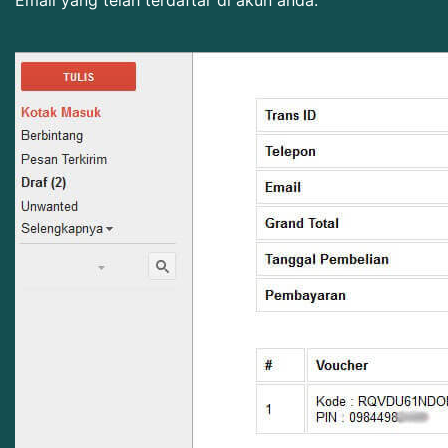
Email yang telah terdaftar di akun anda.