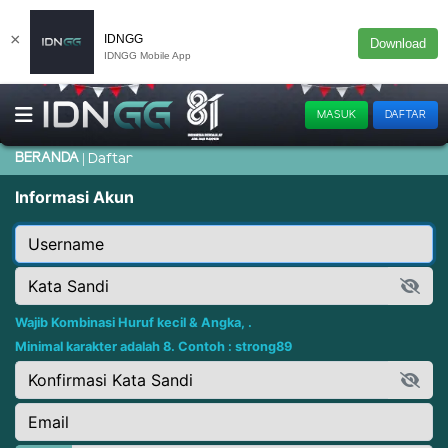
×
IDNGG
Download
IDNGG Mobile App
MASUK
DAFTAR
BERANDA
Daftar
Informasi Akun
Wajib Kombinasi Huruf kecil & Angka, .
Minimal karakter adalah 8. Contoh : strong89