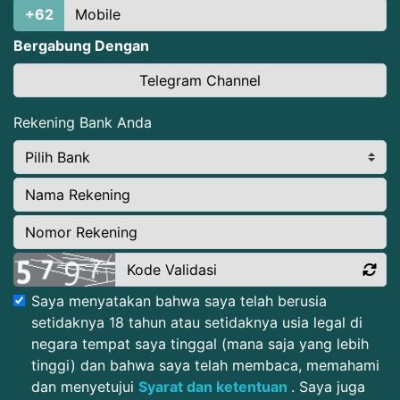
+62
Bergabung Dengan
Telegram Channel
Rekening Bank Anda
Saya menyatakan bahwa saya telah berusia
setidaknya 18 tahun atau setidaknya usia legal di
negara tempat saya tinggal (mana saja yang lebih
tinggi) dan bahwa saya telah membaca, memahami
dan menyetujui
Syarat dan ketentuan
. Saya juga